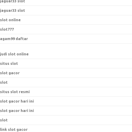
jaguar33 slot
jaguar33 slot
slot online
slot777
agam99 daftar
judi slot online
situs slot
slot gacor
slot
situs slot resmi
slot gacor hari ini
slot gacor hari ini
slot
link slot gacor