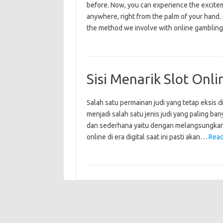
before. Now, you can experience the excitem
anywhere, right from the palm of your hand.
the method we involve with online gambling
Sisi Menarik Slot Onlin
Salah satu permainan judi yang tetap eksis di e
menjadi salah satu jenis judi yang paling ba
dan sederhana yaitu dengan melangsungkan 
online di era digital saat ini pasti akan…
Read