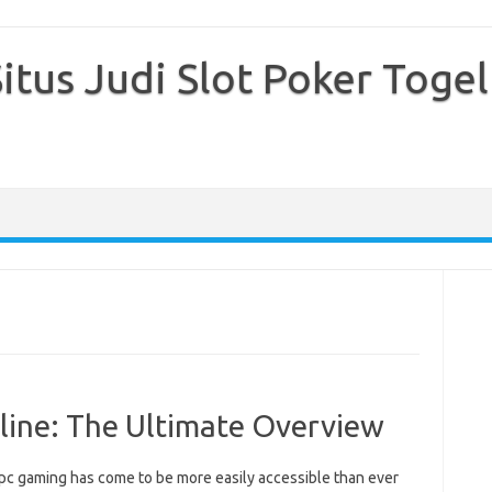
Situs Judi Slot Poker Toge
line: The Ultimate Overview
pc gaming has come to be more easily accessible than ever