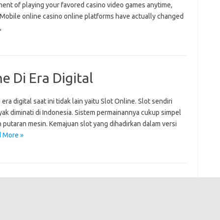
ent of playing your favored casino video games anytime,
 Mobile online casino online platforms have actually changed
,
e Di Era Digital
ra digital saat ini tidak lain yaitu Slot Online. Slot sendiri
nyak diminati di Indonesia. Sistem permainannya cukup simpel
putaran mesin. Kemajuan slot yang dihadirkan dalam versi
 More »