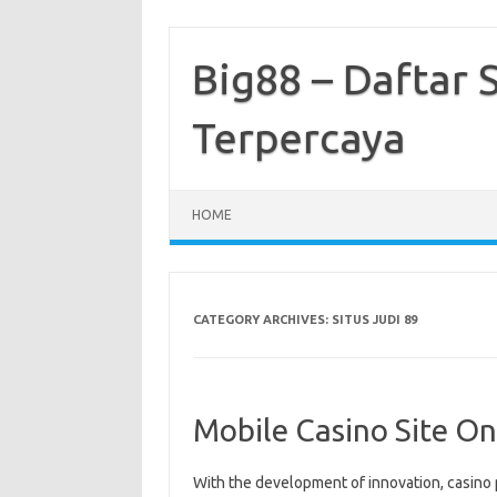
Skip
to
content
Big88 – Daftar 
Terpercaya
HOME
CATEGORY ARCHIVES:
SITUS JUDI 89
Mobile Casino Site On
With the development of innovation, casino 