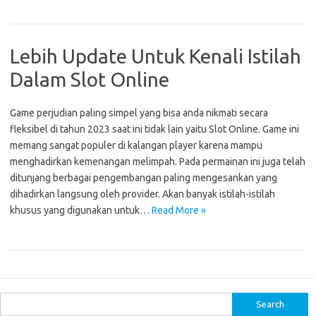
Lebih Update Untuk Kenali Istilah
Dalam Slot Online
Game perjudian paling simpel yang bisa anda nikmati secara
fleksibel di tahun 2023 saat ini tidak lain yaitu Slot Online. Game ini
memang sangat populer di kalangan player karena mampu
menghadirkan kemenangan melimpah. Pada permainan ini juga telah
ditunjang berbagai pengembangan paling mengesankan yang
dihadirkan langsung oleh provider. Akan banyak istilah-istilah
khusus yang digunakan untuk…
Read More »
S