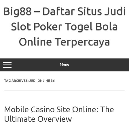
Skip
to
Big88 – Daftar Situs Judi
content
Slot Poker Togel Bola
Online Terpercaya
Menu
TAG ARCHIVES:
JUDI ONLINE 36
Mobile Casino Site Online: The
Ultimate Overview