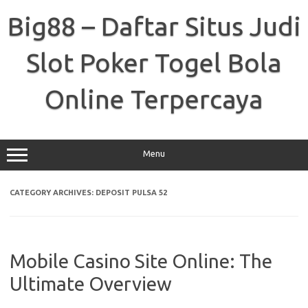
Skip
to
Big88 – Daftar Situs Judi
content
Slot Poker Togel Bola
Online Terpercaya
Menu
CATEGORY ARCHIVES:
DEPOSIT PULSA 52
Mobile Casino Site Online: The
Ultimate Overview