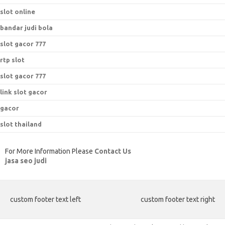
slot online
bandar judi bola
slot gacor 777
rtp slot
slot gacor 777
link slot gacor
gacor
slot thailand
For More Information Please
Contact Us
jasa seo judi
custom footer text left
custom footer text right