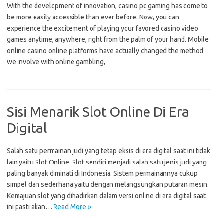
With the development of innovation, casino pc gaming has come to
be more easily accessible than ever before. Now, you can
experience the excitement of playing your favored casino video
games anytime, anywhere, right from the palm of your hand. Mobile
online casino online platforms have actually changed the method
we involve with online gambling,
Sisi Menarik Slot Online Di Era
Digital
Salah satu permainan judi yang tetap eksis di era digital saat ini tidak
lain yaitu Slot Online. Slot sendiri menjadi salah satu jenis judi yang
paling banyak diminati di Indonesia. Sistem permainannya cukup
simpel dan sederhana yaitu dengan melangsungkan putaran mesin.
Kemajuan slot yang dihadirkan dalam versi online di era digital saat
ini pasti akan…
Read More »