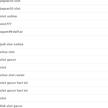
jaguar33 slot
jaguar33 slot
slot online
slot777
agam99 daftar
judi slot online
situs slot
slot gacor
slot
situs slot resmi
slot gacor hari ini
slot gacor hari ini
slot
link slot gacor