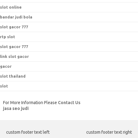
slot online
bandar judi bola
slot gacor 777
rtp slot
slot gacor 777
link slot gacor
gacor
slot thailand
slot
For More Information Please
Contact Us
jasa seo judi
custom footer text left
custom footer text right