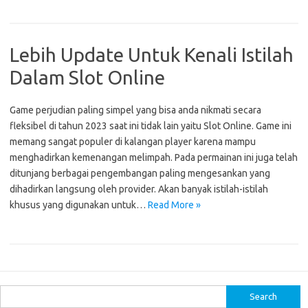
Lebih Update Untuk Kenali Istilah
Dalam Slot Online
Game perjudian paling simpel yang bisa anda nikmati secara
fleksibel di tahun 2023 saat ini tidak lain yaitu Slot Online. Game ini
memang sangat populer di kalangan player karena mampu
menghadirkan kemenangan melimpah. Pada permainan ini juga telah
ditunjang berbagai pengembangan paling mengesankan yang
dihadirkan langsung oleh provider. Akan banyak istilah-istilah
khusus yang digunakan untuk…
Read More »
S