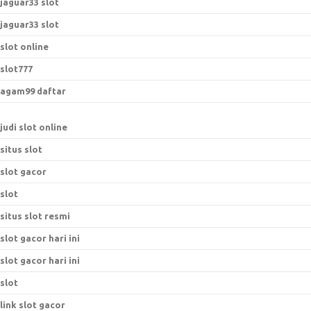
jaguar33 slot
jaguar33 slot
slot online
slot777
agam99 daftar
judi slot online
situs slot
slot gacor
slot
situs slot resmi
slot gacor hari ini
slot gacor hari ini
slot
link slot gacor