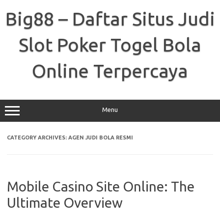
Skip
to
Big88 – Daftar Situs Judi
content
Slot Poker Togel Bola
Online Terpercaya
Menu
CATEGORY ARCHIVES:
AGEN JUDI BOLA RESMI
Mobile Casino Site Online: The
Ultimate Overview