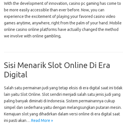
With the development of innovation, casino pc gaming has come to
be more easily accessible than ever before. Now, you can
experience the excitement of playing your favored casino video
games anytime, anywhere, right from the palm of your hand. Mobile
online casino online platforms have actually changed the method
we involve with online gambling,
Sisi Menarik Slot Online Di Era
Digital
Salah satu permainan judi yang tetap eksis di era digital saat ini tidak
lain yaitu Slot Online. Slot sendiri menjadi salah satu jenis judi yang
paling banyak diminati di Indonesia. Sistem permainannya cukup
simpel dan sederhana yaitu dengan melangsungkan putaran mesin.
Kemajuan slot yang dihadirkan dalam versi online di era digital saat
ini pasti akan…
Read More »