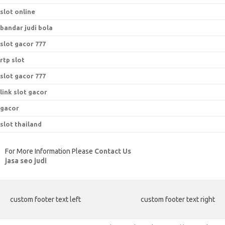
slot online
bandar judi bola
slot gacor 777
rtp slot
slot gacor 777
link slot gacor
gacor
slot thailand
For More Information Please
Contact Us
jasa seo judi
custom footer text left
custom footer text right