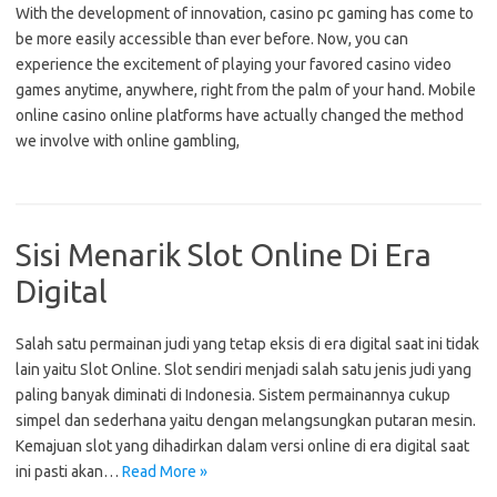
With the development of innovation, casino pc gaming has come to
be more easily accessible than ever before. Now, you can
experience the excitement of playing your favored casino video
games anytime, anywhere, right from the palm of your hand. Mobile
online casino online platforms have actually changed the method
we involve with online gambling,
Sisi Menarik Slot Online Di Era
Digital
Salah satu permainan judi yang tetap eksis di era digital saat ini tidak
lain yaitu Slot Online. Slot sendiri menjadi salah satu jenis judi yang
paling banyak diminati di Indonesia. Sistem permainannya cukup
simpel dan sederhana yaitu dengan melangsungkan putaran mesin.
Kemajuan slot yang dihadirkan dalam versi online di era digital saat
ini pasti akan…
Read More »