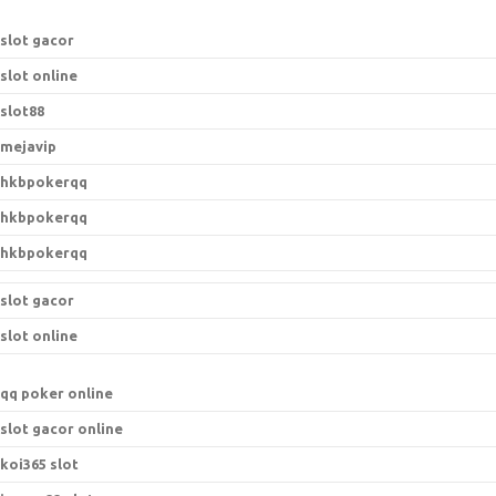
e
a
slot gacor
r
slot online
c
h
slot88
f
mejavip
o
hkbpokerqq
r
:
hkbpokerqq
hkbpokerqq
slot gacor
slot online
qq poker online
slot gacor online
koi365 slot