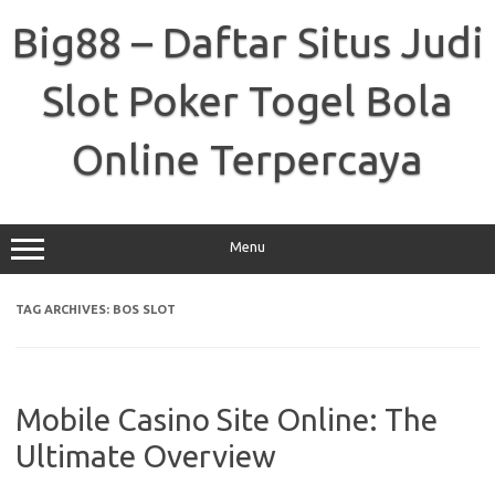
Skip
to
Big88 – Daftar Situs Judi
content
Slot Poker Togel Bola
Online Terpercaya
Menu
TAG ARCHIVES:
BOS SLOT
Mobile Casino Site Online: The
Ultimate Overview