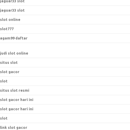
jaguar33 slot
jaguar33 slot
slot online
slot777
agam99 daftar
judi slot online
situs slot
slot gacor
slot
situs slot resmi
slot gacor hari ini
slot gacor hari ini
slot
link slot gacor