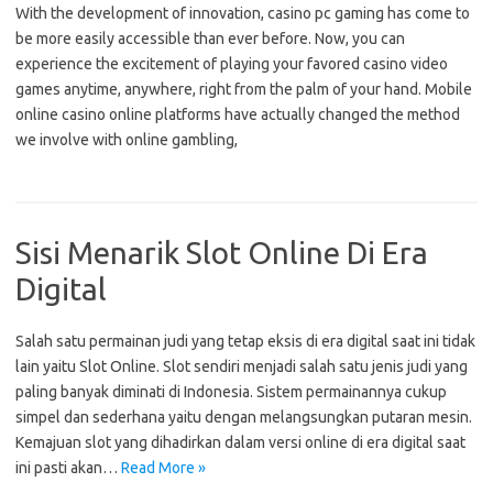
With the development of innovation, casino pc gaming has come to
be more easily accessible than ever before. Now, you can
experience the excitement of playing your favored casino video
games anytime, anywhere, right from the palm of your hand. Mobile
online casino online platforms have actually changed the method
we involve with online gambling,
Sisi Menarik Slot Online Di Era
Digital
Salah satu permainan judi yang tetap eksis di era digital saat ini tidak
lain yaitu Slot Online. Slot sendiri menjadi salah satu jenis judi yang
paling banyak diminati di Indonesia. Sistem permainannya cukup
simpel dan sederhana yaitu dengan melangsungkan putaran mesin.
Kemajuan slot yang dihadirkan dalam versi online di era digital saat
ini pasti akan…
Read More »