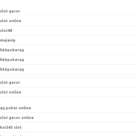
e
a
slot gacor
r
slot online
c
h
slot88
f
mejavip
o
hkbpokerqq
r
:
hkbpokerqq
hkbpokerqq
slot gacor
slot online
qq poker online
slot gacor online
koi365 slot