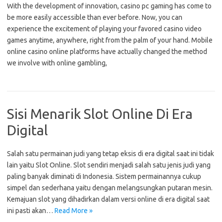
With the development of innovation, casino pc gaming has come to
be more easily accessible than ever before. Now, you can
experience the excitement of playing your favored casino video
games anytime, anywhere, right from the palm of your hand. Mobile
online casino online platforms have actually changed the method
we involve with online gambling,
Sisi Menarik Slot Online Di Era
Digital
Salah satu permainan judi yang tetap eksis di era digital saat ini tidak
lain yaitu Slot Online. Slot sendiri menjadi salah satu jenis judi yang
paling banyak diminati di Indonesia. Sistem permainannya cukup
simpel dan sederhana yaitu dengan melangsungkan putaran mesin.
Kemajuan slot yang dihadirkan dalam versi online di era digital saat
ini pasti akan…
Read More »