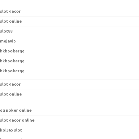
e
a
slot gacor
r
slot online
c
h
slot88
f
mejavip
o
hkbpokerqq
r
:
hkbpokerqq
hkbpokerqq
slot gacor
slot online
qq poker online
slot gacor online
koi365 slot