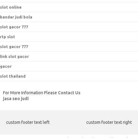
slot online
bandar judi bola
slot gacor 777
rtp slot
slot gacor 777
link slot gacor
gacor
slot thailand
For More Information Please
Contact Us
jasa seo judi
custom footer text left
custom footer text right