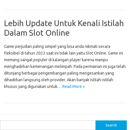
Lebih Update Untuk Kenali Istilah
Dalam Slot Online
Game perjudian paling simpel yang bisa anda nikmati secara
fleksibel di tahun 2023 saat ini tidak lain yaitu Slot Online. Game ini
memang sangat populer di kalangan player karena mampu
menghadirkan kemenangan melimpah. Pada permainan ini juga telah
ditunjang berbagai pengembangan paling mengesankan yang
dihadirkan langsung oleh provider. Akan banyak istilah-istilah
khusus yang digunakan untuk…
Read More »
S