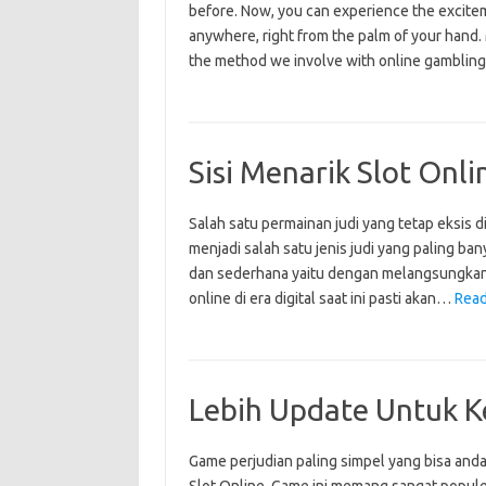
before. Now, you can experience the excitem
anywhere, right from the palm of your hand.
the method we involve with online gambling
Sisi Menarik Slot Onlin
Salah satu permainan judi yang tetap eksis di e
menjadi salah satu jenis judi yang paling ba
dan sederhana yaitu dengan melangsungkan 
online di era digital saat ini pasti akan…
Read
Lebih Update Untuk Ke
Game perjudian paling simpel yang bisa anda n