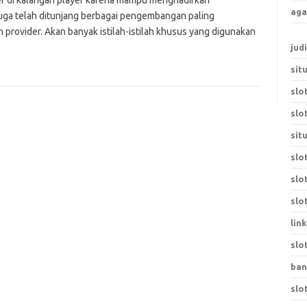
er di kalangan player karena mampu menghadirkan
aga
uga telah ditunjang berbagai pengembangan paling
provider. Akan banyak istilah-istilah khusus yang digunakan
jud
sit
slo
slo
sit
slo
slo
slo
lin
slo
ban
slo