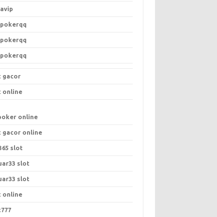
avip
bpokerqq
bpokerqq
bpokerqq
t gacor
t online
poker online
t gacor online
365 slot
uar33 slot
uar33 slot
t online
t777