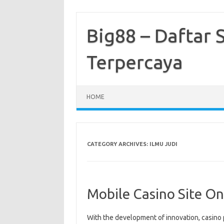
Skip
to
content
Big88 – Daftar 
Terpercaya
HOME
CATEGORY ARCHIVES:
ILMU JUDI
Mobile Casino Site On
With the development of innovation, casino 