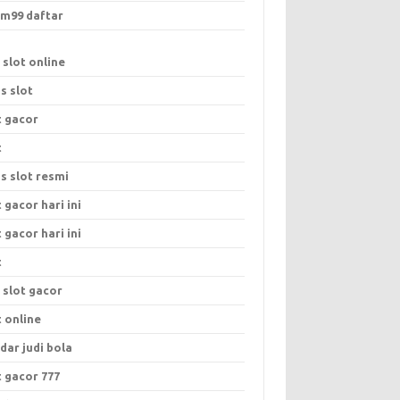
m99 daftar
i slot online
us slot
t gacor
t
us slot resmi
t gacor hari ini
t gacor hari ini
t
k slot gacor
t online
dar judi bola
t gacor 777