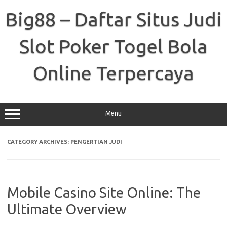
Skip
to
Big88 – Daftar Situs Judi
content
Slot Poker Togel Bola
Online Terpercaya
Menu
CATEGORY ARCHIVES:
PENGERTIAN JUDI
Mobile Casino Site Online: The
Ultimate Overview