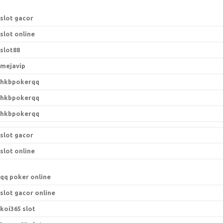
e
a
slot gacor
r
slot online
c
h
slot88
f
mejavip
o
hkbpokerqq
r
:
hkbpokerqq
hkbpokerqq
slot gacor
slot online
qq poker online
slot gacor online
koi365 slot