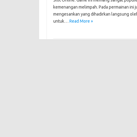
Slot Online. Game ini memang sangat popul
kemenangan melimpah. Pada permainan ini j
mengesankan yang dihadirkan langsung oleh 
untuk…
Read More »