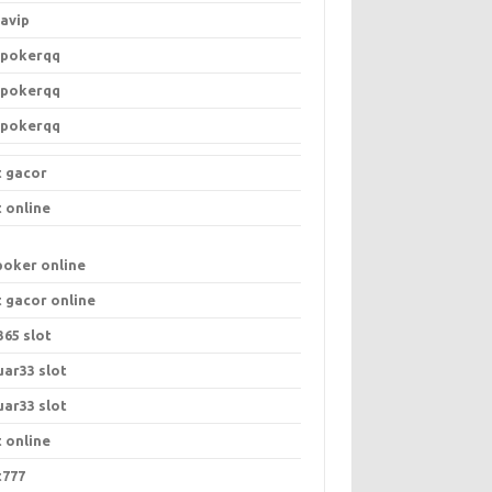
avip
bpokerqq
bpokerqq
bpokerqq
t gacor
t online
poker online
t gacor online
365 slot
uar33 slot
uar33 slot
t online
t777