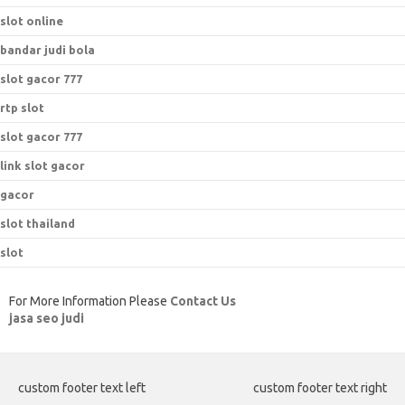
slot online
bandar judi bola
slot gacor 777
rtp slot
slot gacor 777
link slot gacor
gacor
slot thailand
slot
For More Information Please
Contact Us
jasa seo judi
custom footer text left
custom footer text right