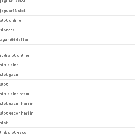
jaguar33 slot
jaguar33 slot
slot online
slot777
agam99 daftar
judi slot online
situs slot
slot gacor
slot
situs slot resmi
slot gacor hari ini
slot gacor hari ini
slot
link slot gacor