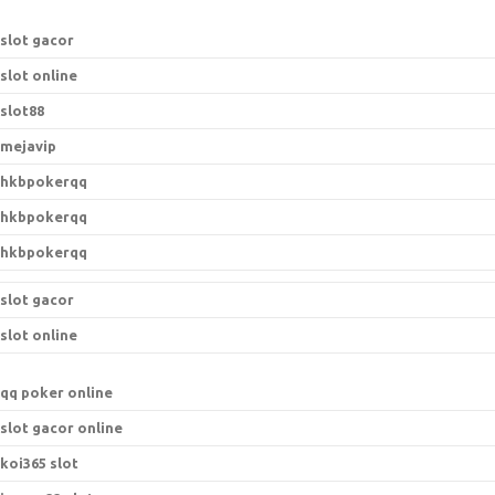
e
a
slot gacor
r
slot online
c
h
slot88
f
mejavip
o
hkbpokerqq
r
:
hkbpokerqq
hkbpokerqq
slot gacor
slot online
qq poker online
slot gacor online
koi365 slot