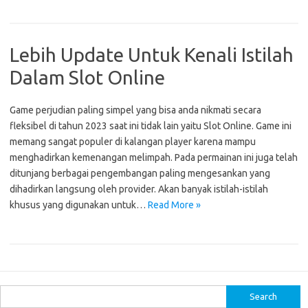
Lebih Update Untuk Kenali Istilah
Dalam Slot Online
Game perjudian paling simpel yang bisa anda nikmati secara
fleksibel di tahun 2023 saat ini tidak lain yaitu Slot Online. Game ini
memang sangat populer di kalangan player karena mampu
menghadirkan kemenangan melimpah. Pada permainan ini juga telah
ditunjang berbagai pengembangan paling mengesankan yang
dihadirkan langsung oleh provider. Akan banyak istilah-istilah
khusus yang digunakan untuk…
Read More »
S