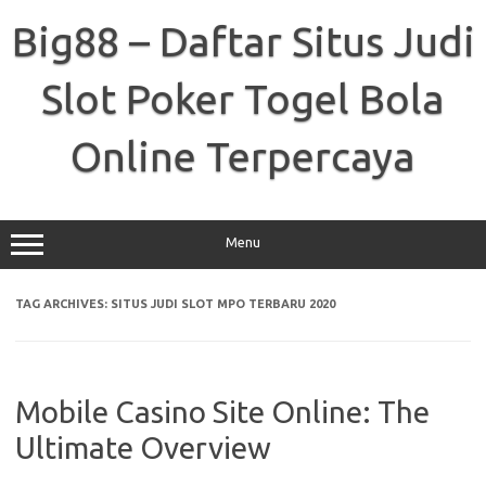
Skip
to
Big88 – Daftar Situs Judi
content
Slot Poker Togel Bola
Online Terpercaya
Menu
TAG ARCHIVES:
SITUS JUDI SLOT MPO TERBARU 2020
Mobile Casino Site Online: The
Ultimate Overview