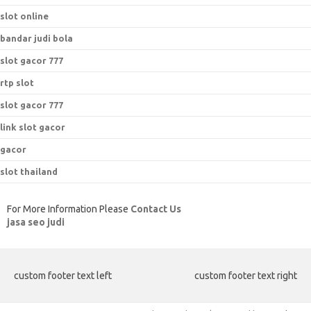
slot online
bandar judi bola
slot gacor 777
rtp slot
slot gacor 777
link slot gacor
gacor
slot thailand
For More Information Please
Contact Us
jasa seo judi
custom footer text left
custom footer text right