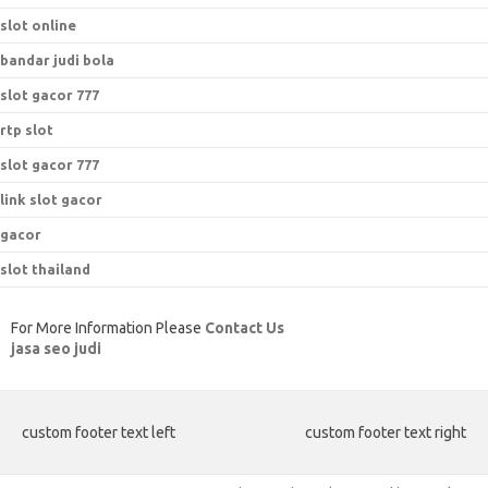
slot online
bandar judi bola
slot gacor 777
rtp slot
slot gacor 777
link slot gacor
gacor
slot thailand
For More Information Please
Contact Us
jasa seo judi
custom footer text left
custom footer text right