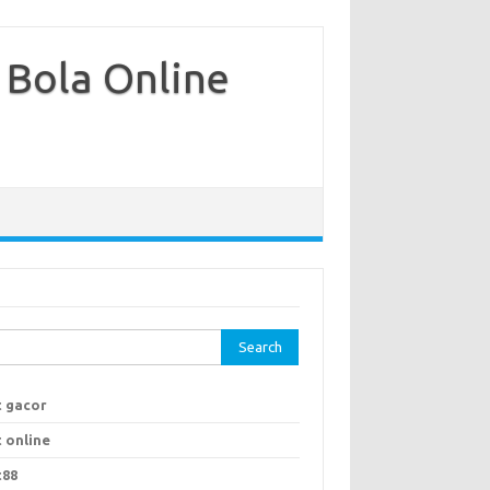
l Bola Online
rch
t gacor
t online
t88