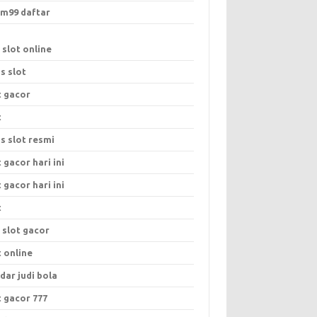
m99 daftar
i slot online
us slot
t gacor
t
us slot resmi
t gacor hari ini
t gacor hari ini
t
k slot gacor
t online
dar judi bola
t gacor 777