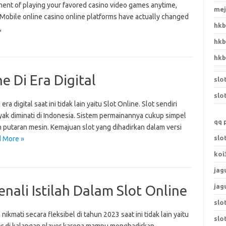
ent of playing your favored casino video games anytime,
mej
 Mobile online casino online platforms have actually changed
hk
,
hk
hk
e Di Era Digital
slo
slo
ra digital saat ini tidak lain yaitu Slot Online. Slot sendiri
nyak diminati di Indonesia. Sistem permainannya cukup simpel
qq 
putaran mesin. Kemajuan slot yang dihadirkan dalam versi
slo
 More »
koi
jag
nali Istilah Dalam Slot Online
jag
slo
ikmati secara fleksibel di tahun 2023 saat ini tidak lain yaitu
slo