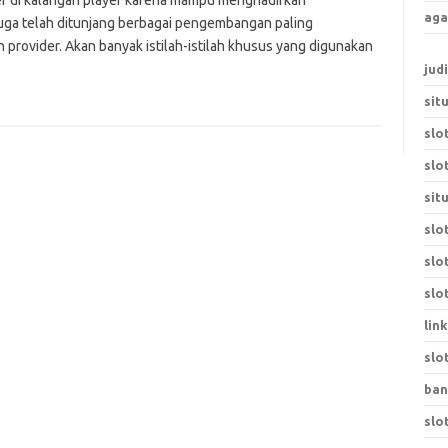
er di kalangan player karena mampu menghadirkan
aga
uga telah ditunjang berbagai pengembangan paling
provider. Akan banyak istilah-istilah khusus yang digunakan
jud
sit
slo
slo
sit
slo
slo
slo
lin
slo
ban
slo