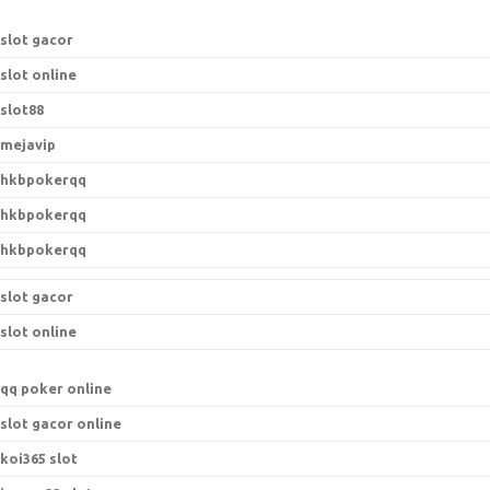
e
a
slot gacor
r
slot online
c
h
slot88
f
mejavip
o
hkbpokerqq
r
:
hkbpokerqq
hkbpokerqq
slot gacor
slot online
qq poker online
slot gacor online
koi365 slot