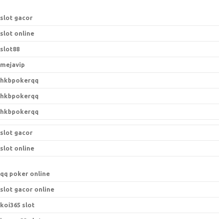
e
a
slot gacor
r
slot online
c
h
slot88
f
mejavip
o
hkbpokerqq
r
:
hkbpokerqq
hkbpokerqq
slot gacor
slot online
qq poker online
slot gacor online
koi365 slot