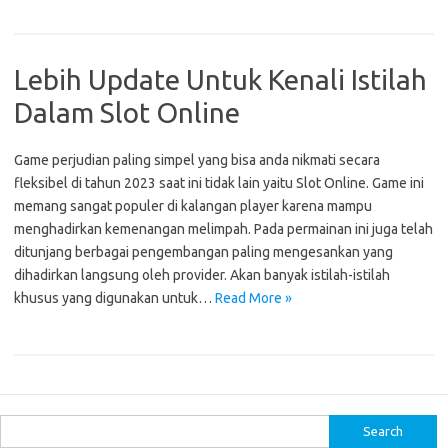
Lebih Update Untuk Kenali Istilah
Dalam Slot Online
Game perjudian paling simpel yang bisa anda nikmati secara
fleksibel di tahun 2023 saat ini tidak lain yaitu Slot Online. Game ini
memang sangat populer di kalangan player karena mampu
menghadirkan kemenangan melimpah. Pada permainan ini juga telah
ditunjang berbagai pengembangan paling mengesankan yang
dihadirkan langsung oleh provider. Akan banyak istilah-istilah
khusus yang digunakan untuk…
Read More »
S