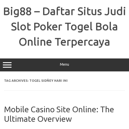
Skip
to
Big88 – Daftar Situs Judi
content
Slot Poker Togel Bola
Online Terpercaya
Menu
TAG ARCHIVES:
TOGEL SIDÑEY HARI INI
Mobile Casino Site Online: The
Ultimate Overview