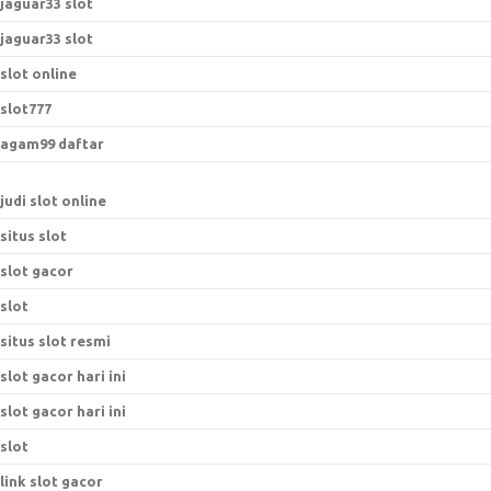
jaguar33 slot
jaguar33 slot
slot online
slot777
agam99 daftar
judi slot online
situs slot
slot gacor
slot
situs slot resmi
slot gacor hari ini
slot gacor hari ini
slot
link slot gacor