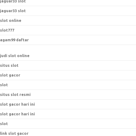
jaguar33 slot
jaguar33 slot
slot online
slot777
agam99 daftar
judi slot online
situs slot
slot gacor
slot
situs slot resmi
slot gacor hari ini
slot gacor hari ini
slot
link slot gacor