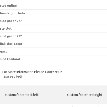
slot online
bandar judi bola
slot gacor 777
rtp slot
slot gacor 777
link slot gacor
gacor
slot thailand
For More Information Please
Contact Us
jasa seo judi
custom footer text left
custom footer text right