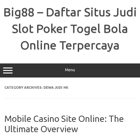
Skip
to
Big88 – Daftar Situs Judi
content
Slot Poker Togel Bola
Online Terpercaya
Menu
CATEGORY ARCHIVES:
DEWA JUDI HK
Mobile Casino Site Online: The
Ultimate Overview