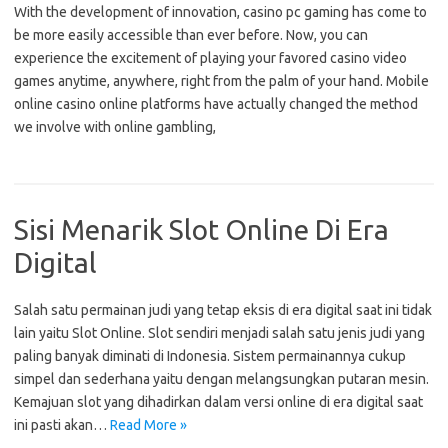
With the development of innovation, casino pc gaming has come to
be more easily accessible than ever before. Now, you can
experience the excitement of playing your favored casino video
games anytime, anywhere, right from the palm of your hand. Mobile
online casino online platforms have actually changed the method
we involve with online gambling,
Sisi Menarik Slot Online Di Era
Digital
Salah satu permainan judi yang tetap eksis di era digital saat ini tidak
lain yaitu Slot Online. Slot sendiri menjadi salah satu jenis judi yang
paling banyak diminati di Indonesia. Sistem permainannya cukup
simpel dan sederhana yaitu dengan melangsungkan putaran mesin.
Kemajuan slot yang dihadirkan dalam versi online di era digital saat
ini pasti akan…
Read More »