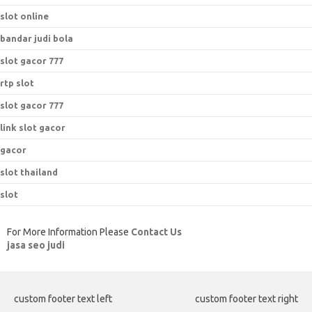
slot online
bandar judi bola
slot gacor 777
rtp slot
slot gacor 777
link slot gacor
gacor
slot thailand
slot
For More Information Please
Contact Us
jasa seo judi
custom footer text left
custom footer text right