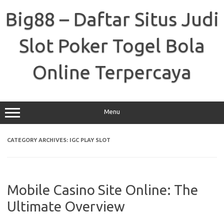
Skip
to
Big88 – Daftar Situs Judi
content
Slot Poker Togel Bola
Online Terpercaya
Menu
CATEGORY ARCHIVES:
IGC PLAY SLOT
Mobile Casino Site Online: The
Ultimate Overview