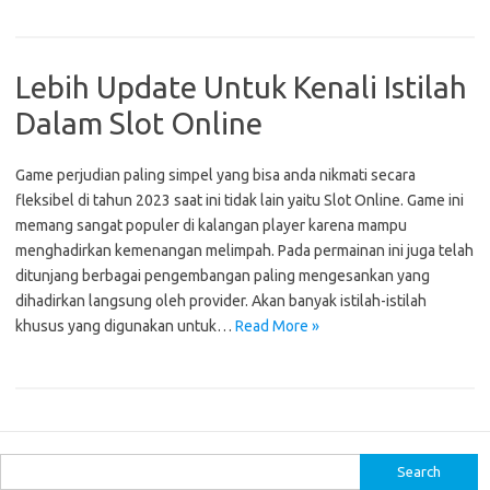
Lebih Update Untuk Kenali Istilah
Dalam Slot Online
Game perjudian paling simpel yang bisa anda nikmati secara
fleksibel di tahun 2023 saat ini tidak lain yaitu Slot Online. Game ini
memang sangat populer di kalangan player karena mampu
menghadirkan kemenangan melimpah. Pada permainan ini juga telah
ditunjang berbagai pengembangan paling mengesankan yang
dihadirkan langsung oleh provider. Akan banyak istilah-istilah
khusus yang digunakan untuk…
Read More »
S