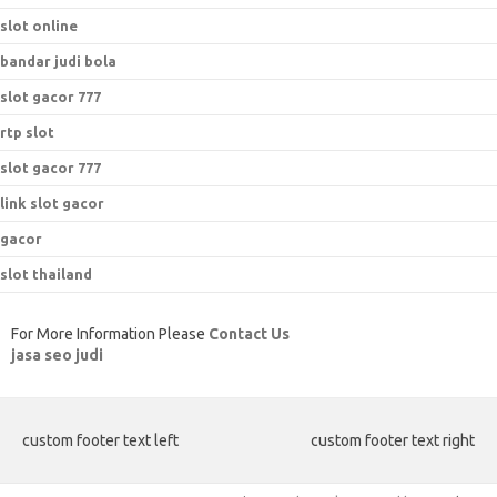
slot online
bandar judi bola
slot gacor 777
rtp slot
slot gacor 777
link slot gacor
gacor
slot thailand
For More Information Please
Contact Us
jasa seo judi
custom footer text left
custom footer text right