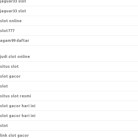
jaguar33 slot
jaguar33 slot
slot online
slot777
agam99 daftar
judi slot online
situs slot
slot gacor
slot
situs slot resmi
slot gacor hari ini
slot gacor hari ini
slot
link slot gacor