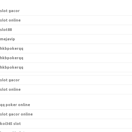
e
a
slot gacor
r
slot online
c
h
slot88
f
mejavip
o
hkbpokerqq
r
:
hkbpokerqq
hkbpokerqq
slot gacor
slot online
qq poker online
slot gacor online
koi365 slot