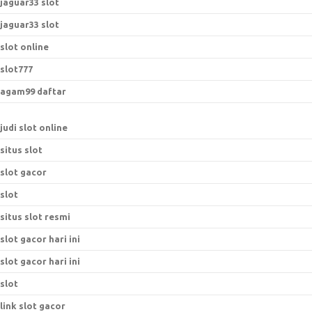
jaguar33 slot
jaguar33 slot
slot online
slot777
agam99 daftar
judi slot online
situs slot
slot gacor
slot
situs slot resmi
slot gacor hari ini
slot gacor hari ini
slot
link slot gacor