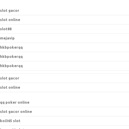
e
a
slot gacor
r
slot online
c
h
slot88
f
mejavip
o
hkbpokerqq
r
:
hkbpokerqq
hkbpokerqq
slot gacor
slot online
qq poker online
slot gacor online
koi365 slot