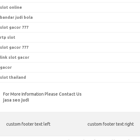
slot online
bandar judi bola
slot gacor 777
rtp slot
slot gacor 777
link slot gacor
gacor
slot thailand
For More Information Please
Contact Us
jasa seo judi
custom footer text left
custom footer text right