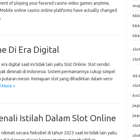
ent of playing your favored casino video games anytime,
mej
 Mobile online casino online platforms have actually changed
hk
,
hk
hk
e Di Era Digital
slo
slo
ra digital saat ini tidak lain yaitu Slot Online. Slot sendiri
nyak diminati di Indonesia. Sistem permainannya cukup simpel
qq 
putaran mesin. Kemajuan slot yang dihadirkan dalam versi
slo
 More »
koi
jag
nali Istilah Dalam Slot Online
jag
slo
ikmati secara fleksibel di tahun 2023 saat ini tidak lain yaitu
slo