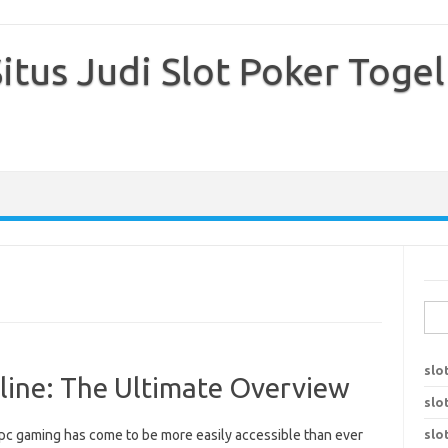
Situs Judi Slot Poker Toge
Sea
for:
slo
line: The Ultimate Overview
slo
pc gaming has come to be more easily accessible than ever
slo