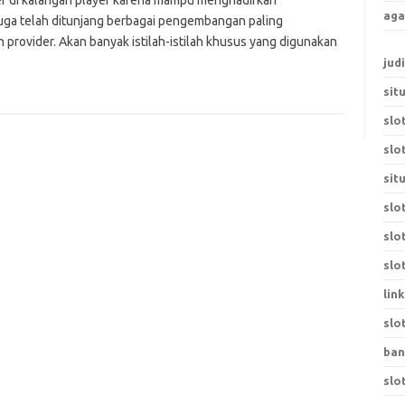
er di kalangan player karena mampu menghadirkan
aga
uga telah ditunjang berbagai pengembangan paling
provider. Akan banyak istilah-istilah khusus yang digunakan
jud
sit
slo
slo
sit
slo
slo
slo
lin
slo
ban
slo