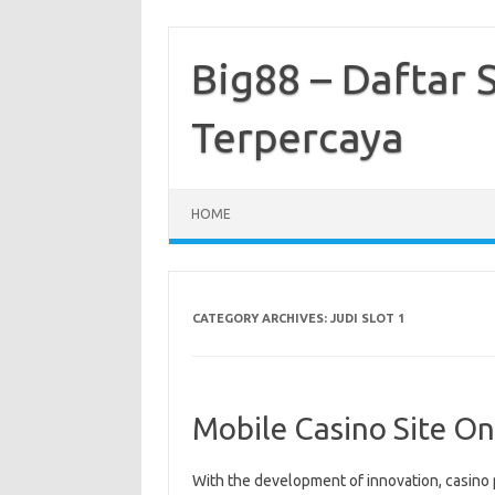
Skip
to
content
Big88 – Daftar 
Terpercaya
HOME
CATEGORY ARCHIVES:
JUDI SLOT 1
Mobile Casino Site On
With the development of innovation, casino 