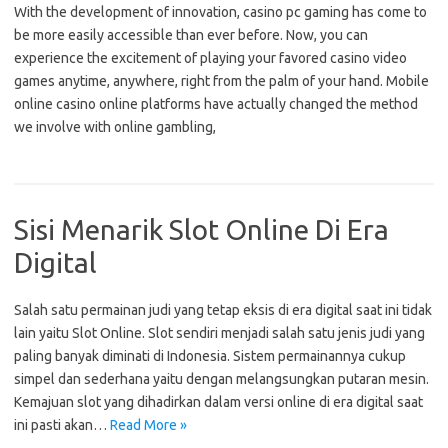
With the development of innovation, casino pc gaming has come to
be more easily accessible than ever before. Now, you can
experience the excitement of playing your favored casino video
games anytime, anywhere, right from the palm of your hand. Mobile
online casino online platforms have actually changed the method
we involve with online gambling,
Sisi Menarik Slot Online Di Era
Digital
Salah satu permainan judi yang tetap eksis di era digital saat ini tidak
lain yaitu Slot Online. Slot sendiri menjadi salah satu jenis judi yang
paling banyak diminati di Indonesia. Sistem permainannya cukup
simpel dan sederhana yaitu dengan melangsungkan putaran mesin.
Kemajuan slot yang dihadirkan dalam versi online di era digital saat
ini pasti akan…
Read More »