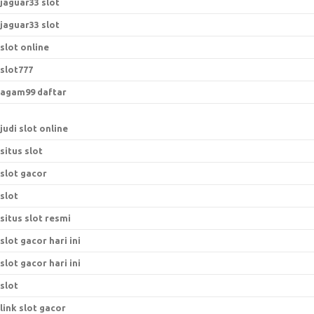
jaguar33 slot
jaguar33 slot
slot online
slot777
agam99 daftar
judi slot online
situs slot
slot gacor
slot
situs slot resmi
slot gacor hari ini
slot gacor hari ini
slot
link slot gacor