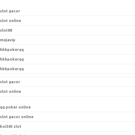
e
a
slot gacor
r
slot online
c
h
slot88
f
mejavip
o
hkbpokerqq
r
:
hkbpokerqq
hkbpokerqq
slot gacor
slot online
qq poker online
slot gacor online
koi365 slot