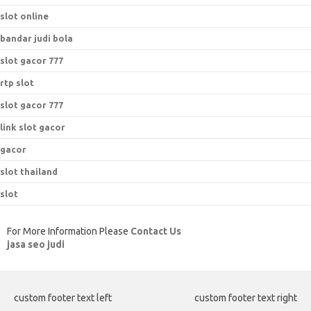
slot online
bandar judi bola
slot gacor 777
rtp slot
slot gacor 777
link slot gacor
gacor
slot thailand
slot
For More Information Please
Contact Us
jasa seo judi
custom footer text left
custom footer text right