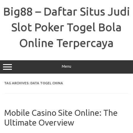
Skip
to
Big88 – Daftar Situs Judi
content
Slot Poker Togel Bola
Online Terpercaya
Menu
TAG ARCHIVES:
DATA TOGEL CHINA
Mobile Casino Site Online: The
Ultimate Overview