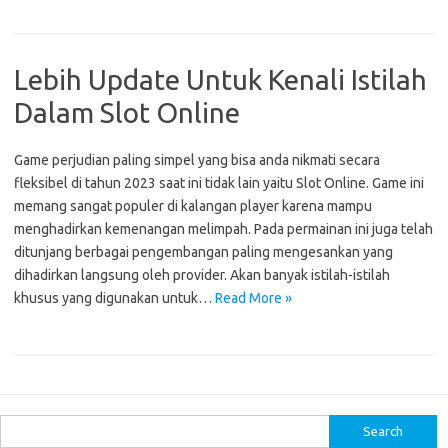
Lebih Update Untuk Kenali Istilah
Dalam Slot Online
Game perjudian paling simpel yang bisa anda nikmati secara
fleksibel di tahun 2023 saat ini tidak lain yaitu Slot Online. Game ini
memang sangat populer di kalangan player karena mampu
menghadirkan kemenangan melimpah. Pada permainan ini juga telah
ditunjang berbagai pengembangan paling mengesankan yang
dihadirkan langsung oleh provider. Akan banyak istilah-istilah
khusus yang digunakan untuk…
Read More »
S