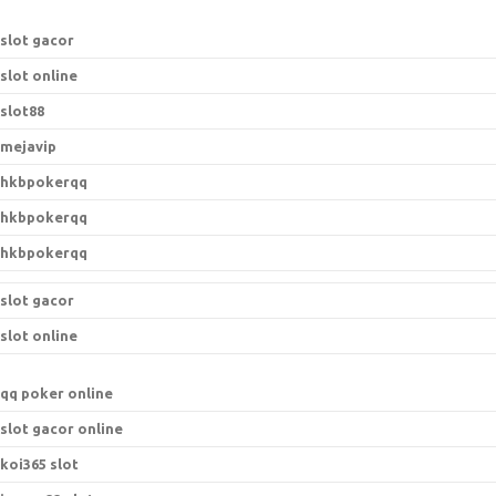
e
a
slot gacor
r
slot online
c
h
slot88
f
mejavip
o
hkbpokerqq
r
:
hkbpokerqq
hkbpokerqq
slot gacor
slot online
qq poker online
slot gacor online
koi365 slot