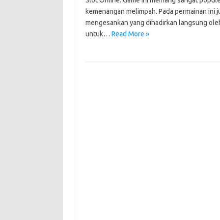
Slot Online. Game ini memang sangat popul
kemenangan melimpah. Pada permainan ini j
mengesankan yang dihadirkan langsung oleh 
untuk…
Read More »