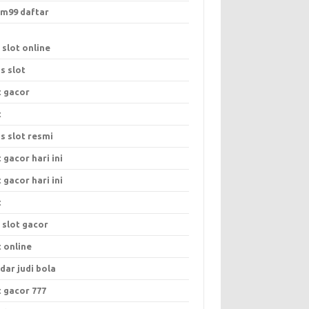
m99 daftar
i slot online
us slot
t gacor
t
us slot resmi
t gacor hari ini
t gacor hari ini
t
k slot gacor
t online
dar judi bola
t gacor 777