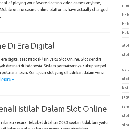
ent of playing your favored casino video games anytime,
mej
 Mobile online casino online platforms have actually changed
hk
,
hk
hk
e Di Era Digital
slo
slo
ra digital saat ini tidak lain yaitu Slot Online. Slot sendiri
nyak diminati di Indonesia. Sistem permainannya cukup simpel
qq 
putaran mesin. Kemajuan slot yang dihadirkan dalam versi
slo
 More »
koi
jag
nali Istilah Dalam Slot Online
jag
slo
ikmati secara fleksibel di tahun 2023 saat ini tidak lain yaitu
slo