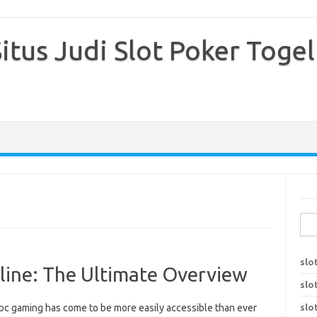
Situs Judi Slot Poker Toge
Sea
for:
slo
line: The Ultimate Overview
slo
pc gaming has come to be more easily accessible than ever
slo