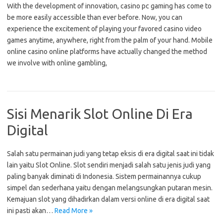
With the development of innovation, casino pc gaming has come to
be more easily accessible than ever before. Now, you can
experience the excitement of playing your favored casino video
games anytime, anywhere, right from the palm of your hand. Mobile
online casino online platforms have actually changed the method
we involve with online gambling,
Sisi Menarik Slot Online Di Era
Digital
Salah satu permainan judi yang tetap eksis di era digital saat ini tidak
lain yaitu Slot Online. Slot sendiri menjadi salah satu jenis judi yang
paling banyak diminati di Indonesia. Sistem permainannya cukup
simpel dan sederhana yaitu dengan melangsungkan putaran mesin.
Kemajuan slot yang dihadirkan dalam versi online di era digital saat
ini pasti akan…
Read More »