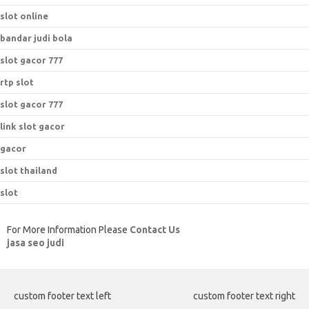
slot online
bandar judi bola
slot gacor 777
rtp slot
slot gacor 777
link slot gacor
gacor
slot thailand
slot
For More Information Please
Contact Us
jasa seo judi
custom footer text left
custom footer text right