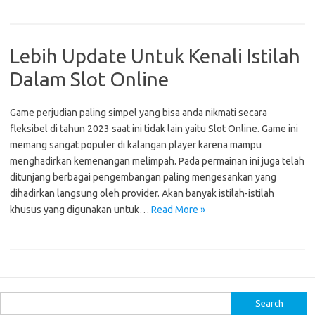
Lebih Update Untuk Kenali Istilah
Dalam Slot Online
Game perjudian paling simpel yang bisa anda nikmati secara
fleksibel di tahun 2023 saat ini tidak lain yaitu Slot Online. Game ini
memang sangat populer di kalangan player karena mampu
menghadirkan kemenangan melimpah. Pada permainan ini juga telah
ditunjang berbagai pengembangan paling mengesankan yang
dihadirkan langsung oleh provider. Akan banyak istilah-istilah
khusus yang digunakan untuk…
Read More »
S