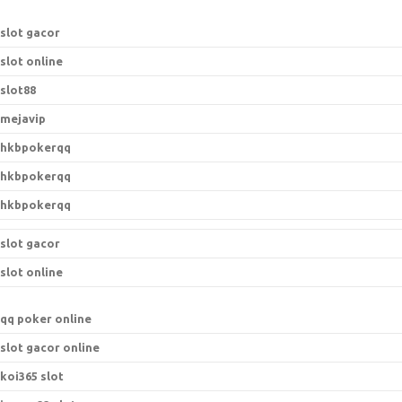
e
a
slot gacor
r
slot online
c
h
slot88
f
mejavip
o
hkbpokerqq
r
:
hkbpokerqq
hkbpokerqq
slot gacor
slot online
qq poker online
slot gacor online
koi365 slot