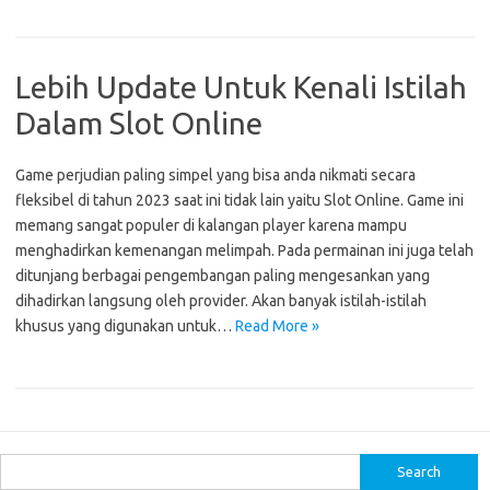
Lebih Update Untuk Kenali Istilah
Dalam Slot Online
Game perjudian paling simpel yang bisa anda nikmati secara
fleksibel di tahun 2023 saat ini tidak lain yaitu Slot Online. Game ini
memang sangat populer di kalangan player karena mampu
menghadirkan kemenangan melimpah. Pada permainan ini juga telah
ditunjang berbagai pengembangan paling mengesankan yang
dihadirkan langsung oleh provider. Akan banyak istilah-istilah
khusus yang digunakan untuk…
Read More »
S