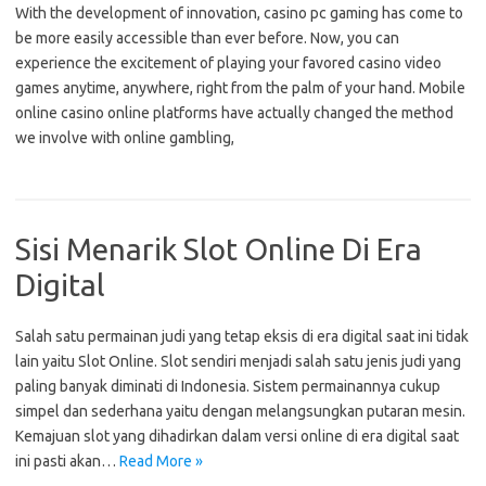
With the development of innovation, casino pc gaming has come to
be more easily accessible than ever before. Now, you can
experience the excitement of playing your favored casino video
games anytime, anywhere, right from the palm of your hand. Mobile
online casino online platforms have actually changed the method
we involve with online gambling,
Sisi Menarik Slot Online Di Era
Digital
Salah satu permainan judi yang tetap eksis di era digital saat ini tidak
lain yaitu Slot Online. Slot sendiri menjadi salah satu jenis judi yang
paling banyak diminati di Indonesia. Sistem permainannya cukup
simpel dan sederhana yaitu dengan melangsungkan putaran mesin.
Kemajuan slot yang dihadirkan dalam versi online di era digital saat
ini pasti akan…
Read More »