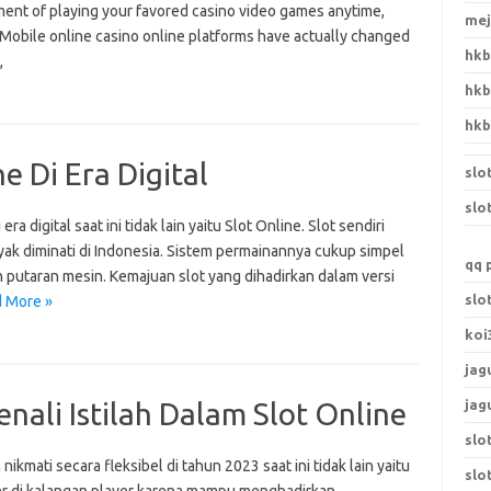
ent of playing your favored casino video games anytime,
mej
 Mobile online casino online platforms have actually changed
hk
,
hk
hk
e Di Era Digital
slo
slo
ra digital saat ini tidak lain yaitu Slot Online. Slot sendiri
nyak diminati di Indonesia. Sistem permainannya cukup simpel
qq 
putaran mesin. Kemajuan slot yang dihadirkan dalam versi
slo
 More »
koi
jag
nali Istilah Dalam Slot Online
jag
slo
ikmati secara fleksibel di tahun 2023 saat ini tidak lain yaitu
slo