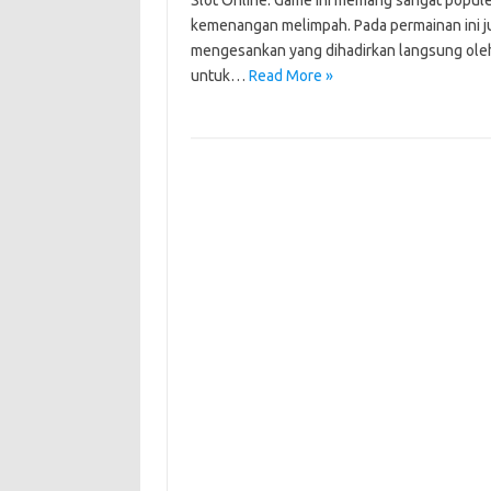
Slot Online. Game ini memang sangat popul
kemenangan melimpah. Pada permainan ini j
mengesankan yang dihadirkan langsung oleh 
untuk…
Read More »