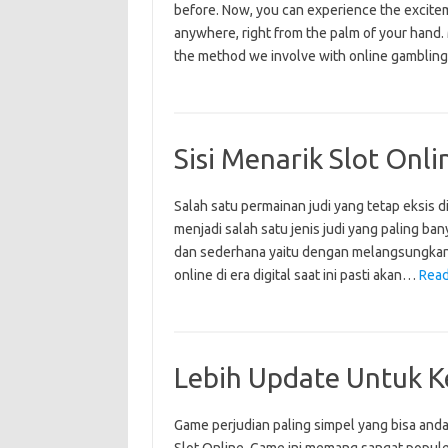
before. Now, you can experience the excitem
anywhere, right from the palm of your hand.
the method we involve with online gambling
Sisi Menarik Slot Onlin
Salah satu permainan judi yang tetap eksis di e
menjadi salah satu jenis judi yang paling ba
dan sederhana yaitu dengan melangsungkan 
online di era digital saat ini pasti akan…
Read
Lebih Update Untuk Ke
Game perjudian paling simpel yang bisa anda n