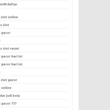
m99 daftar
i slot online
us slot
t gacor
t
us slot resmi
t gacor hari ini
t gacor hari ini
t
k slot gacor
t online
dar judi bola
t gacor 777