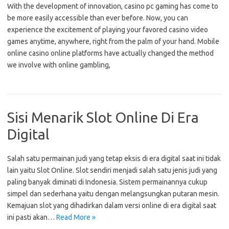
With the development of innovation, casino pc gaming has come to
be more easily accessible than ever before. Now, you can
experience the excitement of playing your favored casino video
games anytime, anywhere, right from the palm of your hand. Mobile
online casino online platforms have actually changed the method
we involve with online gambling,
Sisi Menarik Slot Online Di Era
Digital
Salah satu permainan judi yang tetap eksis di era digital saat ini tidak
lain yaitu Slot Online. Slot sendiri menjadi salah satu jenis judi yang
paling banyak diminati di Indonesia. Sistem permainannya cukup
simpel dan sederhana yaitu dengan melangsungkan putaran mesin.
Kemajuan slot yang dihadirkan dalam versi online di era digital saat
ini pasti akan…
Read More »