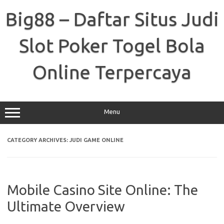
Skip
to
Big88 – Daftar Situs Judi
content
Slot Poker Togel Bola
Online Terpercaya
Menu
CATEGORY ARCHIVES:
JUDI GAME ONLINE
Mobile Casino Site Online: The
Ultimate Overview