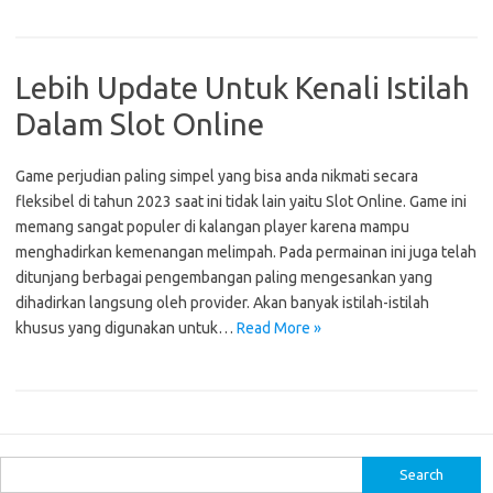
Lebih Update Untuk Kenali Istilah
Dalam Slot Online
Game perjudian paling simpel yang bisa anda nikmati secara
fleksibel di tahun 2023 saat ini tidak lain yaitu Slot Online. Game ini
memang sangat populer di kalangan player karena mampu
menghadirkan kemenangan melimpah. Pada permainan ini juga telah
ditunjang berbagai pengembangan paling mengesankan yang
dihadirkan langsung oleh provider. Akan banyak istilah-istilah
khusus yang digunakan untuk…
Read More »
S