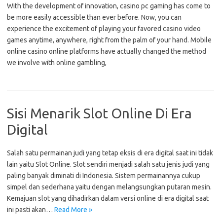
With the development of innovation, casino pc gaming has come to
be more easily accessible than ever before. Now, you can
experience the excitement of playing your favored casino video
games anytime, anywhere, right from the palm of your hand. Mobile
online casino online platforms have actually changed the method
we involve with online gambling,
Sisi Menarik Slot Online Di Era
Digital
Salah satu permainan judi yang tetap eksis di era digital saat ini tidak
lain yaitu Slot Online. Slot sendiri menjadi salah satu jenis judi yang
paling banyak diminati di Indonesia. Sistem permainannya cukup
simpel dan sederhana yaitu dengan melangsungkan putaran mesin.
Kemajuan slot yang dihadirkan dalam versi online di era digital saat
ini pasti akan…
Read More »