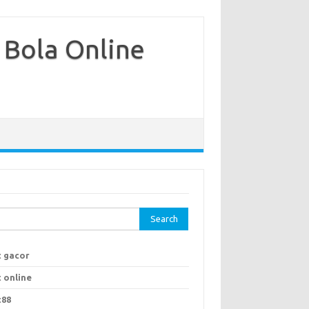
l Bola Online
rch
t gacor
t online
t88