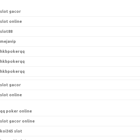
e
a
slot gacor
r
slot online
c
h
slot88
f
mejavip
o
hkbpokerqq
r
:
hkbpokerqq
hkbpokerqq
slot gacor
slot online
qq poker online
slot gacor online
koi365 slot