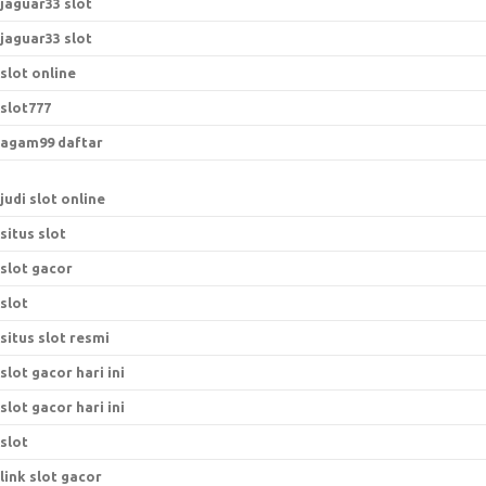
jaguar33 slot
jaguar33 slot
slot online
slot777
agam99 daftar
judi slot online
situs slot
slot gacor
slot
situs slot resmi
slot gacor hari ini
slot gacor hari ini
slot
link slot gacor