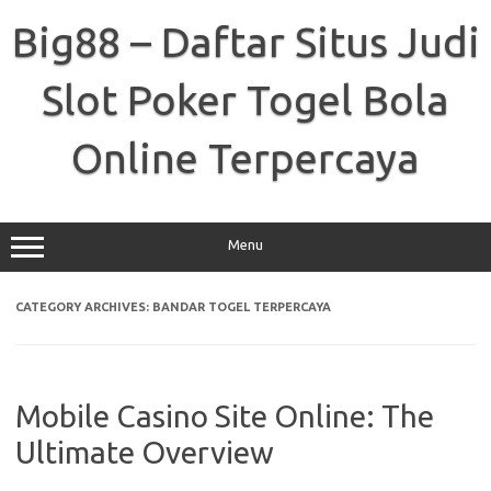
Skip
to
Big88 – Daftar Situs Judi
content
Slot Poker Togel Bola
Online Terpercaya
Menu
CATEGORY ARCHIVES:
BANDAR TOGEL TERPERCAYA
Mobile Casino Site Online: The
Ultimate Overview