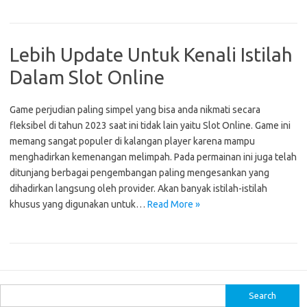
Lebih Update Untuk Kenali Istilah
Dalam Slot Online
Game perjudian paling simpel yang bisa anda nikmati secara
fleksibel di tahun 2023 saat ini tidak lain yaitu Slot Online. Game ini
memang sangat populer di kalangan player karena mampu
menghadirkan kemenangan melimpah. Pada permainan ini juga telah
ditunjang berbagai pengembangan paling mengesankan yang
dihadirkan langsung oleh provider. Akan banyak istilah-istilah
khusus yang digunakan untuk…
Read More »
S