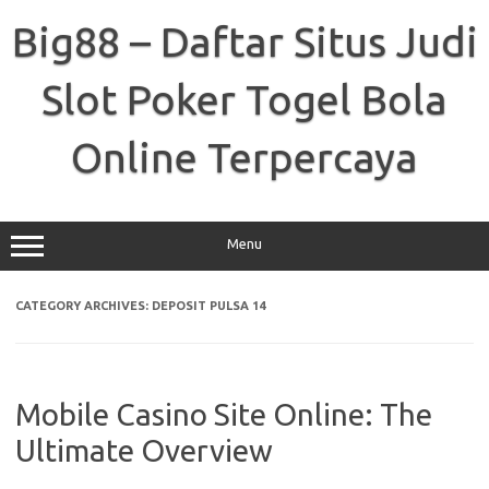
Skip
to
Big88 – Daftar Situs Judi
content
Slot Poker Togel Bola
Online Terpercaya
Menu
CATEGORY ARCHIVES:
DEPOSIT PULSA 14
Mobile Casino Site Online: The
Ultimate Overview