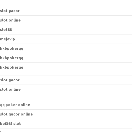
e
a
slot gacor
r
slot online
c
h
slot88
f
mejavip
o
hkbpokerqq
r
:
hkbpokerqq
hkbpokerqq
slot gacor
slot online
qq poker online
slot gacor online
koi365 slot