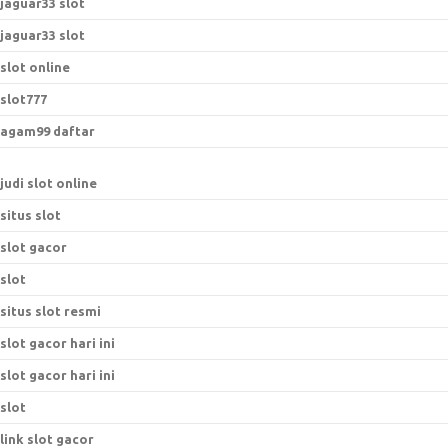
jaguar33 slot
jaguar33 slot
slot online
slot777
agam99 daftar
judi slot online
situs slot
slot gacor
slot
situs slot resmi
slot gacor hari ini
slot gacor hari ini
slot
link slot gacor