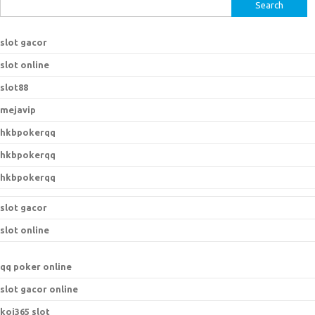
S
e
a
slot gacor
r
slot online
c
h
slot88
f
mejavip
o
hkbpokerqq
r
:
hkbpokerqq
hkbpokerqq
slot gacor
slot online
qq poker online
slot gacor online
koi365 slot