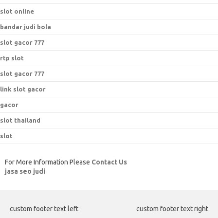
slot online
bandar judi bola
slot gacor 777
rtp slot
slot gacor 777
link slot gacor
gacor
slot thailand
slot
For More Information Please
Contact Us
jasa seo judi
custom footer text left
custom footer text right