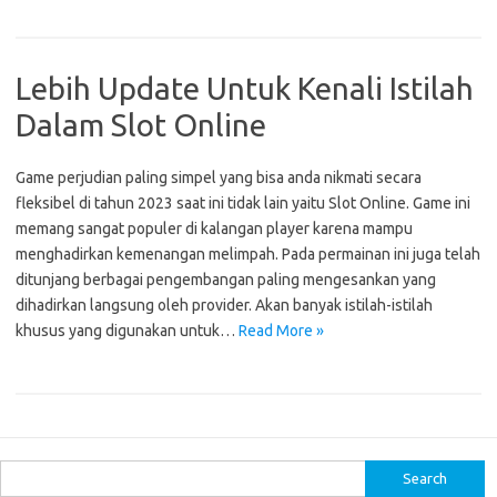
Lebih Update Untuk Kenali Istilah
Dalam Slot Online
Game perjudian paling simpel yang bisa anda nikmati secara
fleksibel di tahun 2023 saat ini tidak lain yaitu Slot Online. Game ini
memang sangat populer di kalangan player karena mampu
menghadirkan kemenangan melimpah. Pada permainan ini juga telah
ditunjang berbagai pengembangan paling mengesankan yang
dihadirkan langsung oleh provider. Akan banyak istilah-istilah
khusus yang digunakan untuk…
Read More »
S