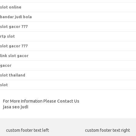
slot online
bandar judi bola
slot gacor 777
rtp slot
slot gacor 777
link slot gacor
gacor
slot thailand
slot
For More Information Please
Contact Us
jasa seo judi
custom footer text left
custom footer text right