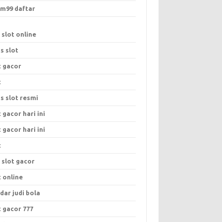
m99 daftar
i slot online
us slot
t gacor
t
us slot resmi
t gacor hari ini
t gacor hari ini
t
k slot gacor
t online
dar judi bola
t gacor 777