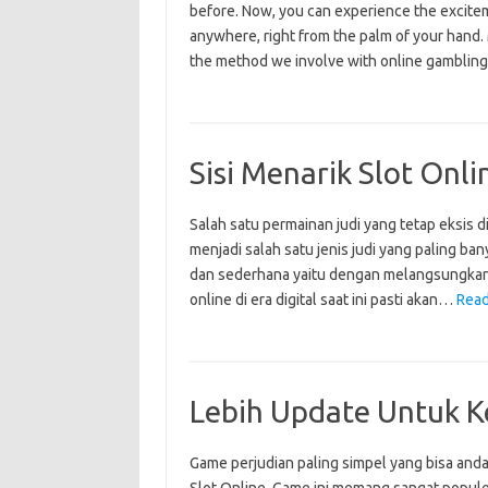
before. Now, you can experience the excitem
anywhere, right from the palm of your hand.
the method we involve with online gambling
Sisi Menarik Slot Onlin
Salah satu permainan judi yang tetap eksis di e
menjadi salah satu jenis judi yang paling ba
dan sederhana yaitu dengan melangsungkan 
online di era digital saat ini pasti akan…
Read
Lebih Update Untuk Ke
Game perjudian paling simpel yang bisa anda n