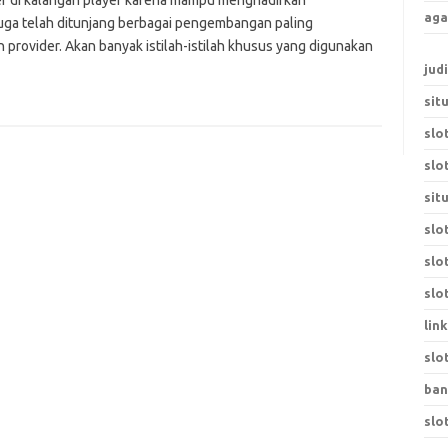
er di kalangan player karena mampu menghadirkan
aga
uga telah ditunjang berbagai pengembangan paling
provider. Akan banyak istilah-istilah khusus yang digunakan
jud
sit
slo
slo
sit
slo
slo
slo
lin
slo
ban
slo